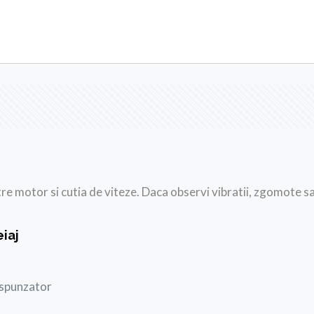
e motor si cutia de viteze. Daca observi vibratii, zgomote sa
iaj
espunzator