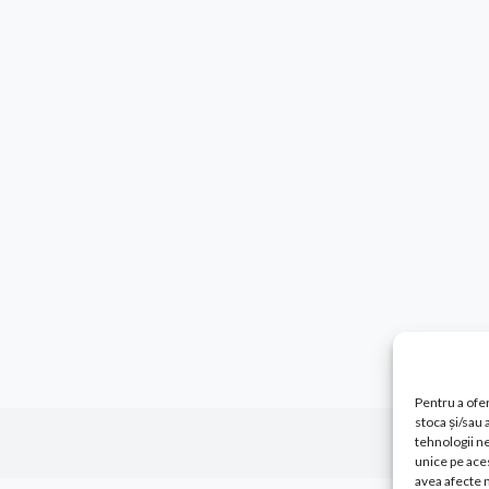
Pentru a ofer
stoca și/sau
tehnologii n
unice pe aces
avea afecte n