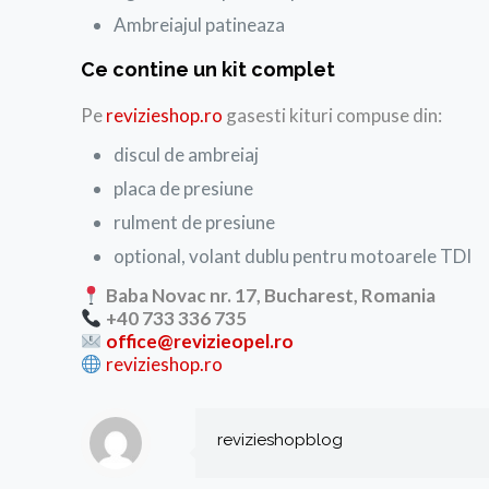
Ambreiajul patineaza
Ce contine un kit complet
Pe
revizieshop.ro
gasesti kituri compuse din:
discul de ambreiaj
placa de presiune
rulment de presiune
optional, volant dublu pentru motoarele TDI
Baba Novac nr. 17, Bucharest, Romania
+40 733 336 735
office@revizieopel.ro
revizieshop.ro
revizieshopblog