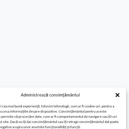
Administrează consimțământul
i cea mai bună experiență, folosim tehnologii, cum ar fi cookie-uri, pentru a
 accesa informațiile despre dispozitive. Consimțământul pentru aceste
e permite să procesăm date, cum ar fi comportamentul de navigare sau ID-uri
t site. Dacă nu îți dai consimțământul sau îți retragi consimțământul dat poate
egative asupra unor anumite funcționalități și funcții.