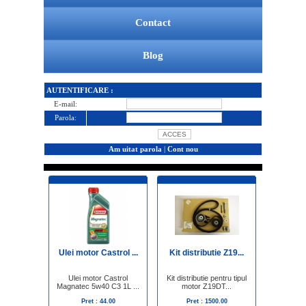
Contact
Blog
AUTENTIFICARE :
E-mail:
Parola:
Am uitat parola
|
Cont nou
Ulei motor Castrol ...
Kit distributie Z19...
Ulei motor Castrol
Kit distributie pentru tipul
Magnatec 5w40 C3 1L ...
motor Z19DT...
Pret : 44.00
Pret : 1500.00